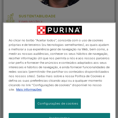
SUSTENTABILIDADE
Ir para secção >
Os vossos materiais de
Ao clicar no botão "Aceitar todos", concorda com o uso de cookies
próprias e de terceiros (ou tecnologias semelhantes), as quais ajudam
embalagem são recicláveis?
a melhorar a sua experiência geral de navegação na Web, bem como, a
Em 2020, 72% de nossas
medir as nossas audiências, conhecer os seus hábitos de navegação,
recolher informação útil que nos permita a nós e aos nossos parceiros
embalagens eram recicláveis e
criar perfis e fornecer-lhe anúncios e conteúdos adaptados aos seus
interesses e hábitos de navegação, e ainda fornecer funcionalidades de
redes sociais (permitindo-lhe partilhar os conteúdos disponibilizados
75% de nossas embalagens
nos nossos sites). Saiba mais sobre a nossa Política de Cookies e
defina as suas preferências clicando aqui ou a qualquer momento
foram desenvolvidas para serem
clicando no link "Configurações de cookies" disponível no nosso
site.
Mais informações
recicláveis*. Em abril de 2018, a
Nestlé assumiu o compromisso
Configurações de cookies
global de que, até 2025, 100%
Aceitar todos