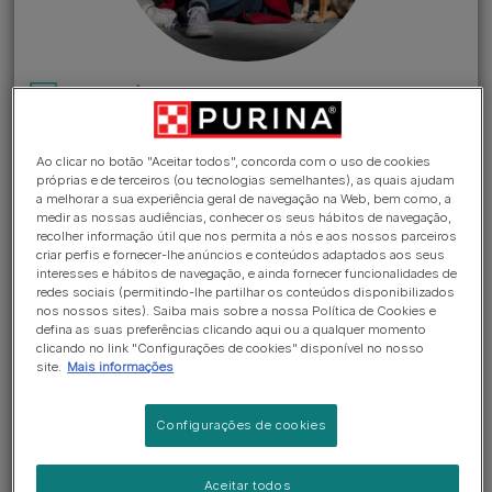
COMO É PRODUZIDO
Ir para secção >
Ao clicar no botão "Aceitar todos", concorda com o uso de cookies
próprias e de terceiros (ou tecnologias semelhantes), as quais ajudam
As suas perguntas importam:
a melhorar a sua experiência geral de navegação na Web, bem como, a
Comida caseira ou ração
medir as nossas audiências, conhecer os seus hábitos de navegação,
recolher informação útil que nos permita a nós e aos nossos parceiros
Dar alimentação processada de
criar perfis e fornecer-lhe anúncios e conteúdos adaptados aos seus
interesses e hábitos de navegação, e ainda fornecer funcionalidades de
alta qualidade ao seu animal de
redes sociais (permitindo-lhe partilhar os conteúdos disponibilizados
nos nossos sites). Saiba mais sobre a nossa Política de Cookies e
companhia é a forma mais fácil e
defina as suas preferências clicando aqui ou a qualquer momento
clicando no link "Configurações de cookies" disponível no nosso
segura de garantir as suas
site.
Mais informações
necessidades nutricionais em
Configurações de cookies
todas as fases da sua vida e para
qualquer estilo de vida. Esta é a
Aceitar todos