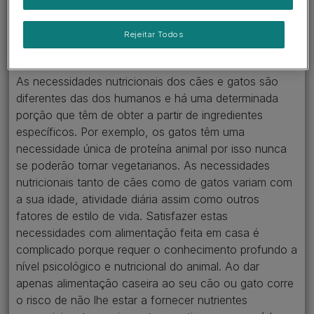
base para uma vida longa e
Rejeitar Todos
saudável.
As necessidades nutricionais dos cães e gatos são
diferentes das dos humanos e há uma determinada
porção que têm de obter a partir de ingredientes
específicos. Por exemplo, os gatos têm uma
necessidade única de proteína animal por isso nunca
se poderão tornar vegetarianos. As necessidades
nutricionais tanto de cães como de gatos variam com
a sua idade, atividade diária assim como outros
fatores de estilo de vida. Satisfazer estas
necessidades com alimentação feita em casa é
complicado porque requer o conhecimento profundo a
nível psicológico e nutricional do animal. Ao dar
apenas alimentação caseira ao seu cão ou gato corre
o risco de não lhe estar a fornecer nutrientes