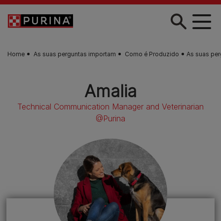
Skip to main content
Home
As suas perguntas importam
Como é Produzido
As suas per
Amalia
Technical Communication Manager and Veterinarian
@Purina